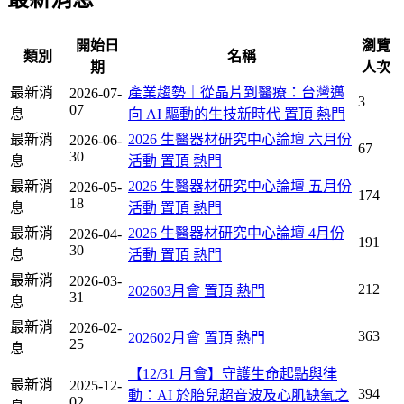
開始日
瀏覽
類別
名稱
期
人次
最新消
產業趨勢｜從晶片到醫療：台灣邁
2026-07-
3
07
息
向 AI 驅動的生技新時代
置頂
熱門
最新消
2026 生醫器材研究中心論壇 六月份
2026-06-
67
30
息
活動
置頂
熱門
最新消
2026 生醫器材研究中心論壇 五月份
2026-05-
174
18
息
活動
置頂
熱門
最新消
2026 生醫器材研究中心論壇 4月份
2026-04-
191
30
息
活動
置頂
熱門
最新消
2026-03-
212
202603月會
置頂
熱門
31
息
最新消
2026-02-
363
202602月會
置頂
熱門
25
息
【12/31 月會】守護生命起點與律
最新消
2025-12-
394
動：AI 於胎兒超音波及心肌缺氧之
02